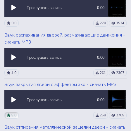
Прослушать запись
0:00
0.0
270
3534
Звук распахивания дверей, размахивающие движения -
скачать MP3
Прослушать запись
0:00
4.0
261
2307
Звук закрытия двери с эффектом эхо - скачать MP3
Прослушать запись
0:00
5.0
258
2705
Звук отпирания металлической защелки двери - скачать