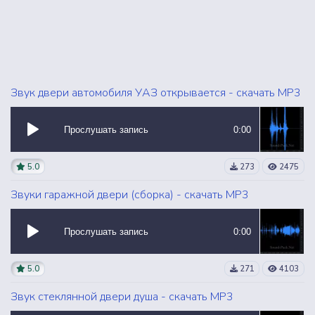
Звук двери автомобиля УАЗ открывается - скачать MP3
Прослушать запись
0:00
5.0
273
2475
Звуки гаражной двери (сборка) - скачать MP3
Прослушать запись
0:00
5.0
271
4103
Звук стеклянной двери душа - скачать MP3