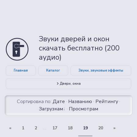
Звуки дверей и окон
скачать бесплатно (200
аудио)
Главная
Каталог
Звуки, звуковые эффекты
Двери, окна
Сортировка по:
Дате
·
Названию
·
Рейтингу
·
Загрузкам
·
Просмотрам
«
1
2
...
17
18
19
20
»