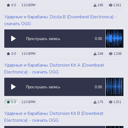
0.0
110 BPM
185
1261
Ударные и барабаны: Dizzla B (Downbeat Electronica) -
скачать OGG
Прослушать запись
0:00
0.0
110 BPM
184
1208
Ударные и барабаны: Distorsion Kit A (Downbeat
Electronica) - скачать OGG
Прослушать запись
0:00
5.0
110 BPM
175
1251
Ударные и барабаны: Distorsion Kit B (Downbeat
Electronica) - скачать OGG