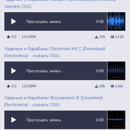
скачать OGG
Прослушать запись
0:00
0.0
110 BPM
200
1228
Ударные и барабаны: Distorsion Kit C (Downbeat
Electronica) - скачать OGG
Прослушать запись
0:00
0.0
110 BPM
185
1266
Ударные и барабаны: Bossanuevo B (Downbeat
Electronica) - скачать OGG
Прослушать запись
0:00