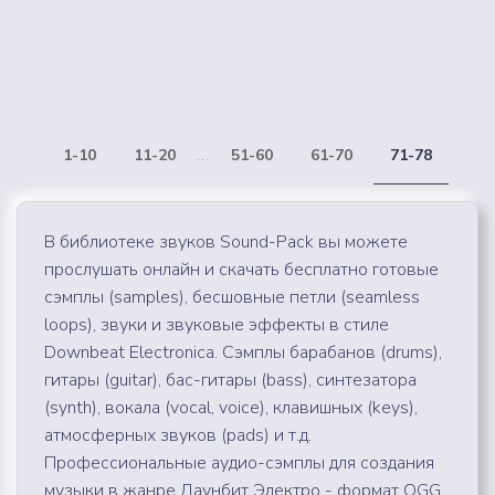
1-10
11-20
...
51-60
61-70
71-78
В библиотеке звуков Sound-Pack вы можете
прослушать онлайн и скачать бесплатно готовые
сэмплы (samples), бесшовные петли (seamless
loops), звуки и звуковые эффекты в стиле
Downbeat Electronica. Сэмплы барабанов (drums),
гитары (guitar), бас-гитары (bass), синтезатора
(synth), вокала (vocal, voice), клавишных (keys),
атмосферных звуков (pads) и т.д.
Профессиональные аудио-сэмплы для создания
музыки в жанре Даунбит Электро - формат OGG,