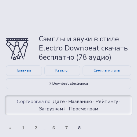
Сэмплы и звуки в стиле
Electro Downbeat скачать
бесплатно (78 аудио)
Главная
Каталог
Сэмплы и лупы
Downbeat Electronica
Сортировка по:
Дате
·
Названию
·
Рейтингу
·
Загрузкам
·
Просмотрам
«
1
2
...
6
7
8