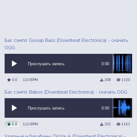
Бас сэмпл: Gossip Bass (Downbeat Electronica) - скачать
OGG
Прослушать запись
0:00
0.0
110 BPM
208
1320
Бас сэмпл: Baboo (Downbeat Electronica) - скачать OGG
Прослушать запись
0:00
5.0
110 BPM
202
1162
Ударные и барабаны: Dizzla A (Downbeat Electronica) -