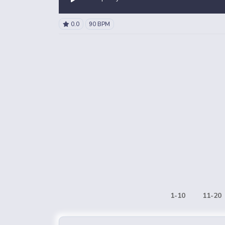
0.0
90 BPM
1-10
11-20