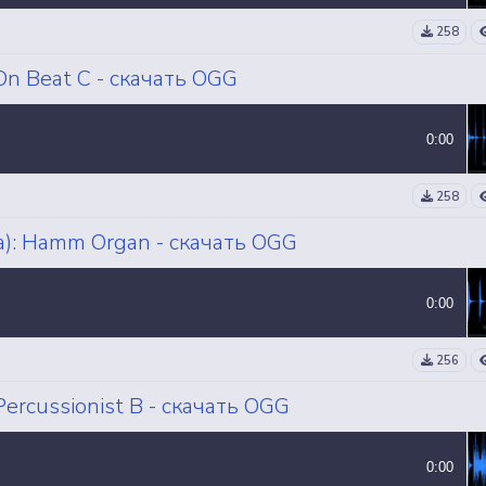
258
n Beat C - скачать OGG
0:00
258
): Hamm Organ - скачать OGG
0:00
256
ercussionist B - скачать OGG
0:00