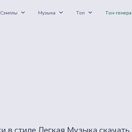
Сэмплы
Музыка
Топ
Тон-генера
и в стиле Легкая Музыка скачать