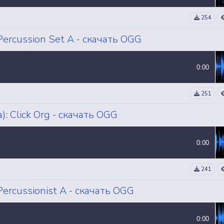
254
ercussion Set A - скачать OGG
0:00
251
 Click Org - скачать OGG
0:00
241
ercussionist A - скачать OGG
0:00