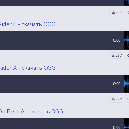
238
ider B - скачать OGG
0:00
237
ider A - скачать OGG
0:00
228
n Beat A - скачать OGG
0:00