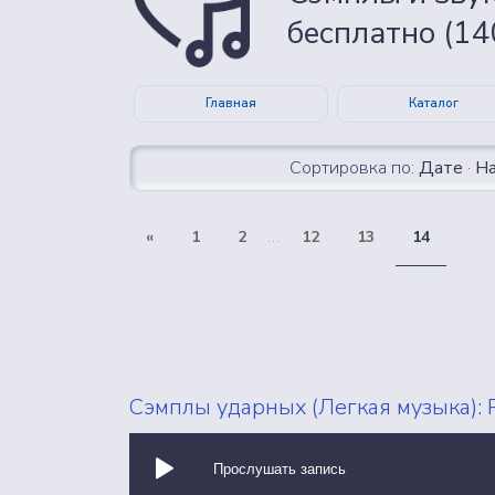
бесплатно (14
Главная
Каталог
Сортировка по:
Дате
·
Н
ВСЕ ЗВУКИ
«
1
2
...
12
13
14
Сэмплы ударных (Легкая музыка): R
Прослушать запись