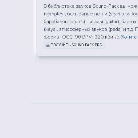
В библиотеке звуков Sound-Pack вы може
(samples), бесшовные петли (seamless loo
барабанов (drums), гитары (guitar), бас-ги
(keys), атмосферных звуков (pads) и т.д
формат OGG, 90 BPM, 320 кбит/с.
Хотите
ПОЛУЧИТЬ SOUND PACK PRO