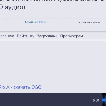
ВСЕ СЭМПЛЫ
ВСЕ MP3 ТРЕКИ
0 аудио)
Сэмплы и лупы
Лёгкая музыка
азванию
·
Рейтингу
·
Загрузкам
·
Просмотрам
io A - скачать OGG
0:00