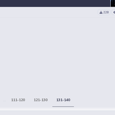
228
...
111-120
121-130
131-140