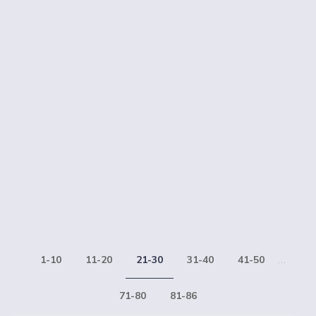
1-10
11-20
21-30
31-40
41-50
...
71-80
81-86