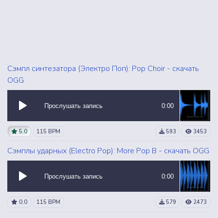
Сэмпл синтезатора (Электро Поп): Pop Choir - скачать
OGG
Прослушать запись
0:00
5.0
115 BPM
593
3453
Сэмплы ударных (Electro Pop): More Pop B - скачать OGG
Прослушать запись
0:00
0.0
115 BPM
579
2473