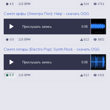
4.5
115 BPM
514
2711
Сэмпл арфы (Электро Поп): Harp - скачать OGG
Прослушать запись
0:00
0.0
115 BPM
512
3832
Сэмпл гитары (Electro Pop): Synth Rock - скачать OGG
Прослушать запись
0:00
5.0
115 BPM
512
2321