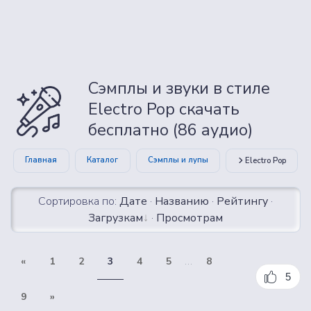
Сэмплы и звуки в стиле
Electro Pop скачать
бесплатно (86 аудио)
Главная
Каталог
Сэмплы и лупы
Electro Pop
Сортировка по:
Дате
·
Названию
·
Рейтингу
·
Загрузкам
·
Просмотрам
«
1
2
3
4
5
...
8
5
9
»