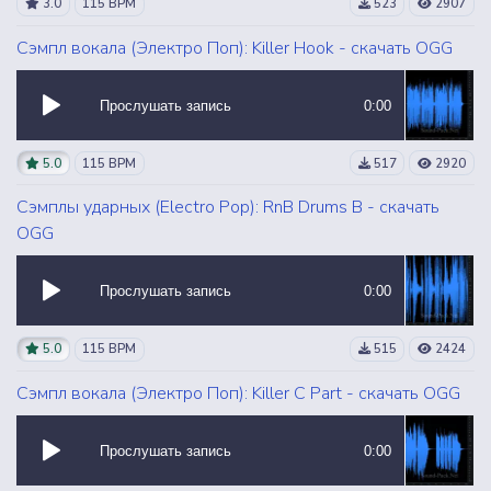
3.0
115 BPM
523
2907
Сэмпл вокала (Электро Поп): Killer Hook - скачать OGG
Прослушать запись
0:00
5.0
115 BPM
517
2920
Сэмплы ударных (Electro Pop): RnB Drums B - скачать
OGG
Прослушать запись
0:00
5.0
115 BPM
515
2424
Сэмпл вокала (Электро Поп): Killer C Part - скачать OGG
Прослушать запись
0:00