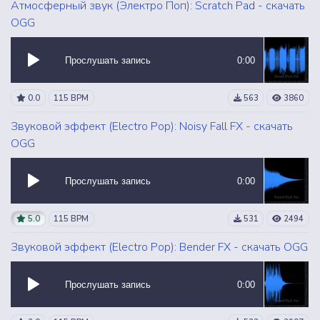
Атмосферный звук (Электро Поп): Scratch Pad - скачать
OGG
Прослушать запись
0:00
0.0
115 BPM
563
3860
Звуковой эффект (Electro Pop): Noisy Fall FX - скачать
OGG
Прослушать запись
0:00
5.0
115 BPM
531
2494
Звуковой эффект (Electro Pop): Bender FX - скачать OGG
Прослушать запись
0:00