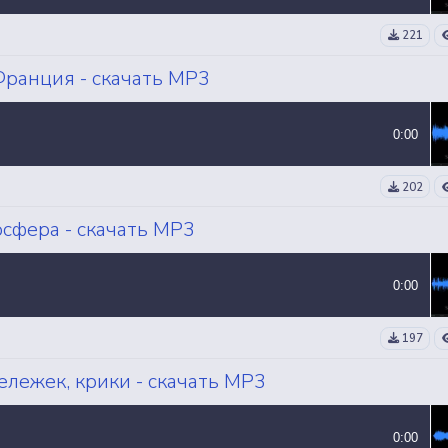
221
Франция - скачать MP3
0:00
202
осфера - скачать MP3
0:00
197
ележек, крики - скачать MP3
0:00