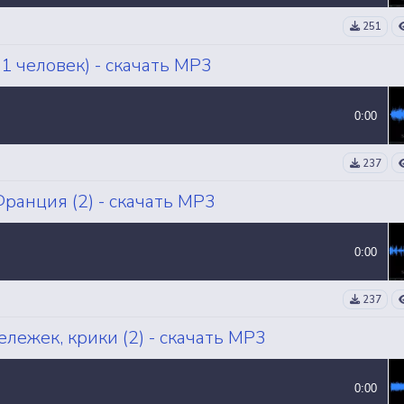
251
(1 человек) - скачать MP3
0:00
237
ранция (2) - скачать MP3
0:00
237
ележек, крики (2) - скачать MP3
0:00