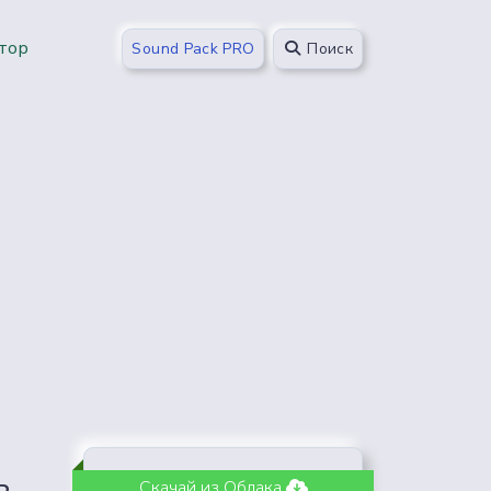
тор
Sound Pack PRO
Поиск
ь
Скачай из Облака