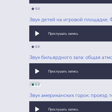
0.0
Звук детей на игровой площадке, 
Прослушать запись
0.0
Звук бильярдного зала: общая атм
Прослушать запись
5.0
Звук американских горок: проезд т
Прослушать запись