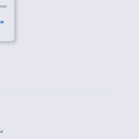
уки
ки
ad