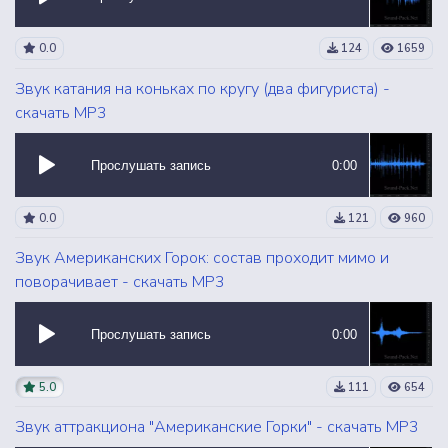
0.0
124
1659
Звук катания на коньках по кругу (два фигуриста) -
скачать MP3
Прослушать запись
0:00
0.0
121
960
Звук Американских Горок: состав проходит мимо и
поворачивает - скачать MP3
Прослушать запись
0:00
5.0
111
654
Звук аттракциона "Американские Горки" - скачать MP3