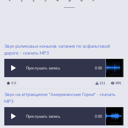
«
1
2
3
4
5
6
»
Звук роликовых коньков: катание по асфальтовой
дороге - скачать MP3
Прослушать запись
0:00
0.0
151
895
Звук на аттракционе "Американские Горки" - скачать
MP3
Прослушать запись
0:00