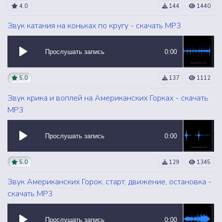
4.0
144
1440
Звук катания на коньках по кругу - скачать MP3
Прослушать запись
0:00
5.0
137
1112
Звук крика и воплей на Американских Горках - скачать
MP3
Прослушать запись
0:00
5.0
129
1345
Звук Американских Горок: старт, движение, остановка -
скачать MP3
Прослушать запись
0:00