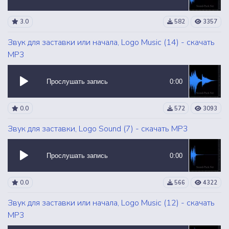
3.0
582
3357
Звук для заставки или начала, Logo Music (14) - скачать
MP3
Прослушать запись
0:00
0.0
572
3093
Звук для заставки, Logo Sound (7) - скачать MP3
Прослушать запись
0:00
0.0
566
4322
Звук для заставки или начала, Logo Music (12) - скачать
MP3