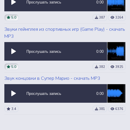
Прослушать запись
0:00
5.0
387
3264
Звуки геймплея из спортивных игр (Game Play) - скачать
MP3
Прослушать запись
0:00
5.0
382
3925
Звук концовки в Супер Марио - скачать MP3
Прослушать запись
0:00
3.4
381
6376