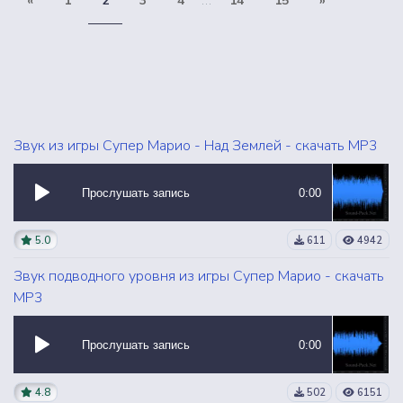
«
1
2
3
4
...
14
15
»
Звук из игры Супер Марио - Над Землей - скачать MP3
Прослушать запись
0:00
5.0
611
4942
Звук подводного уровня из игры Супер Марио - скачать
MP3
Прослушать запись
0:00
4.8
502
6151