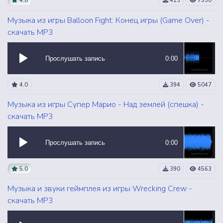
4.8
413
7530
Музыка из игры Balloon Fight: Конец игры (Game Over) -
скачать MP3
Прослушать запись
0:00
4.0
394
5047
Музыка из игры Супер Марио - Над землей (спешка) -
скачать MP3
Прослушать запись
0:00
5.0
390
4563
Музыка и звуки геймплея из игры Wrecking Crew -
скачать MP3