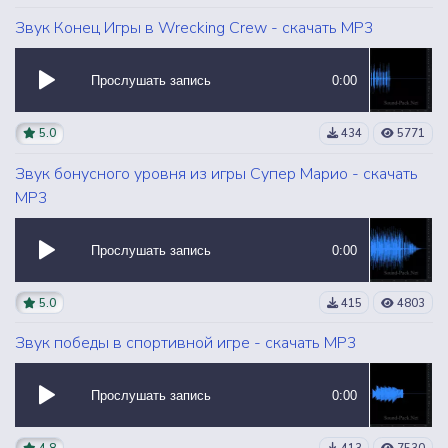
Звук Конец Игры в Wrecking Crew - скачать MP3
Прослушать запись
0:00
5.0
434
5771
Звук бонусного уровня из игры Супер Марио - скачать
MP3
Прослушать запись
0:00
5.0
415
4803
Звук победы в спортивной игре - скачать MP3
Прослушать запись
0:00