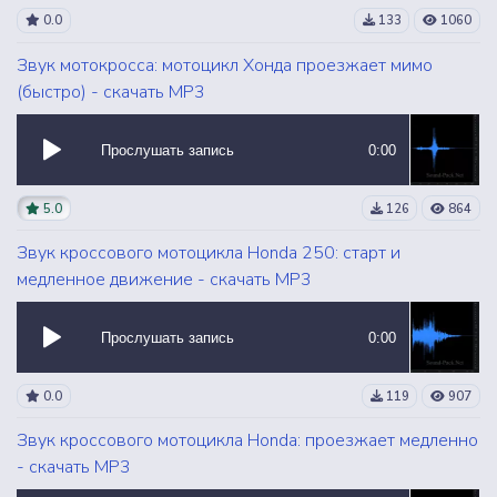
0.0
133
1060
Звук мотокросса: мотоцикл Хонда проезжает мимо
(быстро) - скачать MP3
Прослушать запись
0:00
5.0
126
864
Звук кроссового мотоцикла Honda 250: старт и
медленное движение - скачать MP3
Прослушать запись
0:00
0.0
119
907
Звук кроссового мотоцикла Honda: проезжает медленно
- скачать MP3