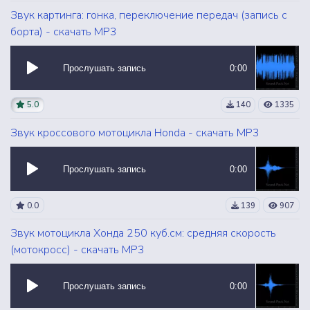
Звук картинга: гонка, переключение передач (запись с
борта) - скачать MP3
Прослушать запись
0:00
5.0
140
1335
Звук кроссового мотоцикла Honda - скачать MP3
Прослушать запись
0:00
0.0
139
907
Звук мотоцикла Хонда 250 куб.см: средняя скорость
(мотокросс) - скачать MP3
Прослушать запись
0:00