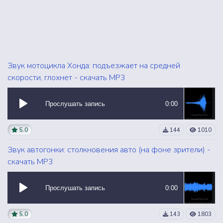
Звук мотоцикла Хонда: подъезжает на средней
скорости, глохнет - скачать MP3
Прослушать запись
0:00
5.0
144
1010
Звук автогонки: столкновения авто (на фоне зрители) -
скачать MP3
Прослушать запись
0:00
5.0
143
1803