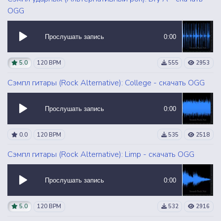
OGG
Прослушать запись
0:00
5.0
120 BPM
555
2953
Сэмпл гитары (Rock Alternative): College - скачать OGG
Прослушать запись
0:00
0.0
120 BPM
535
2518
Сэмпл гитары (Rock Alternative): Limp - скачать OGG
Прослушать запись
0:00
5.0
120 BPM
532
2916