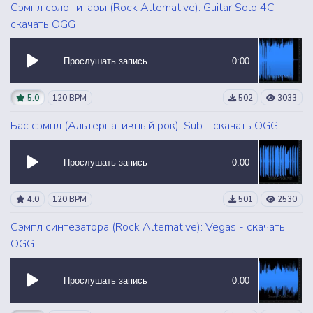
Сэмпл соло гитары (Rock Alternative): Guitar Solo 4C -
скачать OGG
Прослушать запись
0:00
5.0
120 BPM
502
3033
Бас сэмпл (Альтернативный рок): Sub - скачать OGG
Прослушать запись
0:00
4.0
120 BPM
501
2530
Сэмпл синтезатора (Rock Alternative): Vegas - скачать
OGG
Прослушать запись
0:00