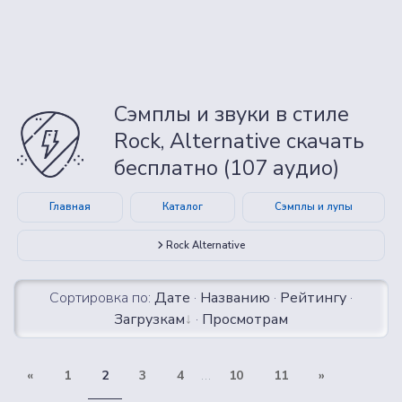
Сэмплы и звуки в стиле
Rock, Alternative скачать
бесплатно (107 аудио)
Главная
Каталог
Сэмплы и лупы
Rock Alternative
Сортировка по:
Дате
·
Названию
·
Рейтингу
·
Загрузкам
·
Просмотрам
«
1
2
3
4
...
10
11
»