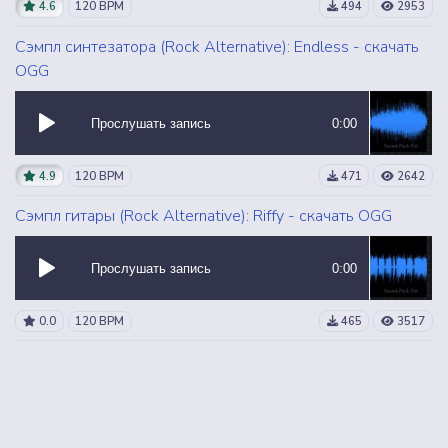
4.6
120 BPM
494
2953
Сэмпл синтезатора (Rock Alternative): Endless - скачать
OGG
Прослушать запись
0:00
4.9
120 BPM
471
2642
Сэмпл гитары (Rock Alternative): Riffy - скачать OGG
Прослушать запись
0:00
0.0
120 BPM
465
3517