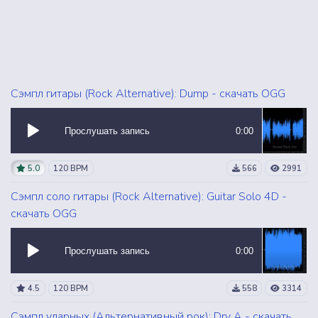
Сэмпл гитары (Rock Alternative): Dump - скачать OGG
Прослушать запись
0:00
5.0
120 BPM
566
2991
Сэмпл соло гитары (Rock Alternative): Guitar Solo 4D -
скачать OGG
Прослушать запись
0:00
4.5
120 BPM
558
3314
Сэмпл ударных (Альтернативный рок): Dry A - скачать