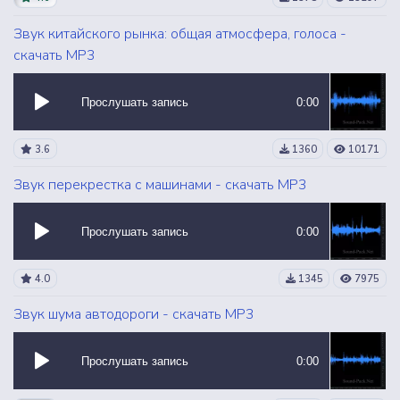
Звук китайского рынка: общая атмосфера, голоса -
скачать MP3
Прослушать запись
0:00
3.6
1360
10171
Звук перекрестка с машинами - скачать MP3
Прослушать запись
0:00
4.0
1345
7975
Звук шума автодороги - скачать MP3
Прослушать запись
0:00