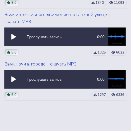
5.0
1340
11093
Звук интенсивного движение по главной улице -
скачать MP3
Прослушать запись
0:00
5.0
1325
6022
Звук ночи в городе - скачать MP3
Прослушать запись
0:00
5.0
1297
6336