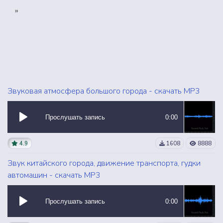
»
Звуковая атмосфера большого города - скачать MP3
Прослушать запись
0:00
4.9
1608
8888
Звук китайского города, движение транспорта, гудки
автомашин - скачать MP3
Прослушать запись
0:00