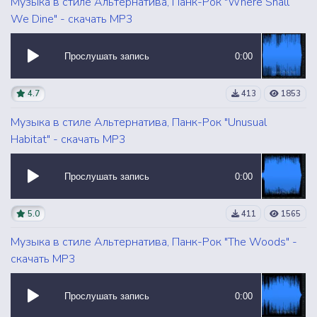
Музыка в стиле Альтернатива, Панк-Рок "Where Shall
We Dine" - скачать MP3
Прослушать запись
0:00
4.7
413
1853
Музыка в стиле Альтернатива, Панк-Рок "Unusual
Habitat" - скачать MP3
Прослушать запись
0:00
5.0
411
1565
Музыка в стиле Альтернатива, Панк-Рок "The Woods" -
скачать MP3
Прослушать запись
0:00