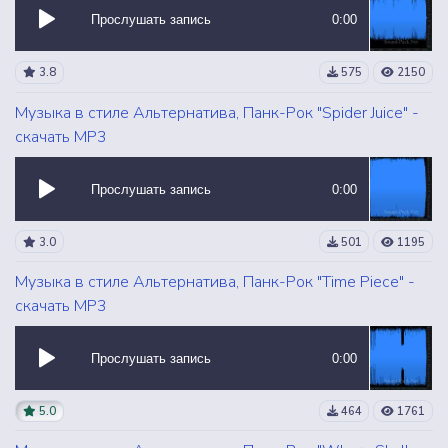
Прослушать запись
0:00
3.8
575
2150
Музыка в стиле Альтернатива, Панк-Рок "Spider Juice" -
скачать MP3
Прослушать запись
0:00
3.0
501
1195
Музыка в стиле Альтернатива, Панк-Рок "Time Piece" -
скачать MP3
Прослушать запись
0:00
5.0
464
1761