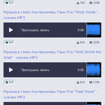
5.0
760
2289
Музыка в стиле Альтернатива, Панк-Рок "Work Week" -
скачать MP3
Прослушать запись
0:00
4.9
656
2035
Музыка в стиле Альтернатива, Панк-Рок "Well Worth the
Wait" - скачать MP3
Прослушать запись
0:00
4.8
614
1796
Музыка в стиле Альтернатива, Панк-Рок "Tidal Wave" -
скачать MP3