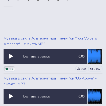
1
2
3
4
5
6
»
Музыка в стиле Альтернатива, Панк-Рок "Your Voice is
American" - скачать MP3
Прослушать запись
0:00
4.9
800
3107
Музыка в стиле Альтернатива, Панк-Рок "Up Above" -
скачать MP3
Прослушать запись
0:00