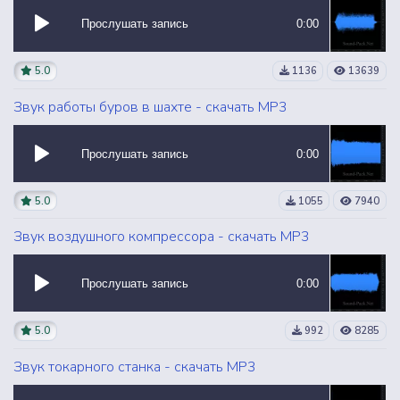
Прослушать запись
0:00
5.0
1136
13639
Звук работы буров в шахте - скачать MP3
Прослушать запись
0:00
5.0
1055
7940
Звук воздушного компрессора - скачать MP3
Прослушать запись
0:00
5.0
992
8285
Звук токарного станка - скачать MP3