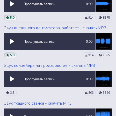
Прослушать запись
0:00
5.0
914
8575
Звук вытяжного вентилятора, работает - скачать MP3
Прослушать запись
0:00
5.0
914
6065
Звук конвейера на производстве - скачать MP3
Прослушать запись
0:00
3.5
863
5696
Звук ткацкого станка - скачать MP3