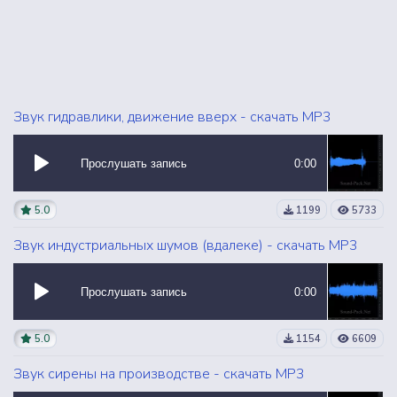
Звук гидравлики, движение вверх - скачать MP3
Прослушать запись
0:00
5.0
1199
5733
Звук индустриальных шумов (вдалеке) - скачать MP3
Прослушать запись
0:00
5.0
1154
6609
Звук сирены на производстве - скачать MP3