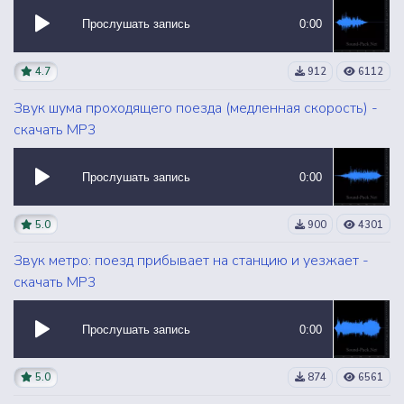
Прослушать запись
0:00
4.7
912
6112
Звук шума проходящего поезда (медленная скорость) -
скачать MP3
Прослушать запись
0:00
5.0
900
4301
Звук метро: поезд прибывает на станцию и уезжает -
скачать MP3
Прослушать запись
0:00
5.0
874
6561