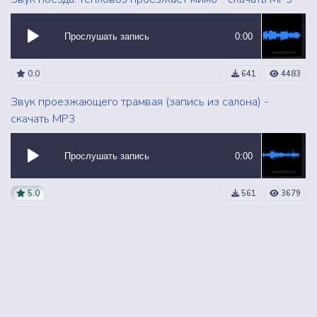
Прослушать запись
0:00
0.0
641
4483
Звук проезжающего трамвая (запись из салона) -
скачать MP3
Прослушать запись
0:00
5.0
561
3679