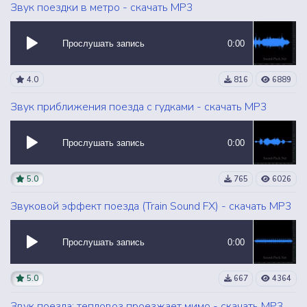
Звук поездки в метро - скачать MP3
Прослушать запись
0:00
4.0
816
6889
Звук приближения поезда с гудками - скачать MP3
Прослушать запись
0:00
5.0
765
6026
Звуковой эффект поезда (Train Sound FX) - скачать MP3
Прослушать запись
0:00
5.0
667
4364
Звук поезда: тепловоз проезжает мимо - скачать MP3