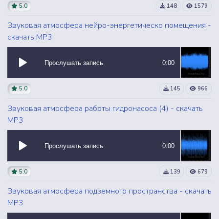
5.0
148
1579
Звуковая атмосфера нейро-энергетическо помещения -
скачать MP3
Прослушать запись
0:00
5.0
145
966
Звуковая атмосфера работы гидронасоса (4) - скачать
MP3
Прослушать запись
0:00
5.0
139
679
Звуковая атмосфера подземного пространства - скачать
MP3