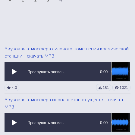
«
1
2
3
4
Звуковая атмосфера силового помещения космической
станции - скачать MP3
Прослушать запись
0:00
4.0
151
1021
Звуковая атмосфера инопланетных существ - скачать
MP3
Прослушать запись
0:00