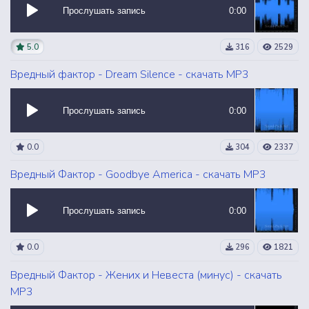
Прослушать запись
0:00
5.0
316
2529
Вредный фактор - Dream Silence - скачать MP3
Прослушать запись
0:00
0.0
304
2337
Вредный Фактор - Goodbye America - скачать MP3
Прослушать запись
0:00
0.0
296
1821
Вредный Фактор - Жених и Невеста (минус) - скачать
MP3