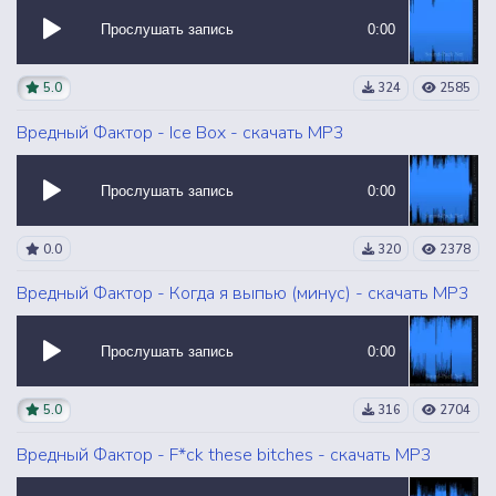
Прослушать запись
0:00
5.0
324
2585
Вредный Фактор - Ice Box - скачать MP3
Прослушать запись
0:00
0.0
320
2378
Вредный Фактор - Когда я выпью (минус) - скачать MP3
Прослушать запись
0:00
5.0
316
2704
Вредный Фактор - F*ck these bitches - скачать MP3