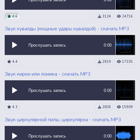
4.6
3124
24716
Звук кувалды (мощные удары кувалдой) - скачать MP3
Прослушать запись
0:00
4.4
2919
17335
Звук кирки или ломика - скачать MP3
Прослушать запись
0:00
4.3
2836
15909
Звук циркулярной пилы, циркулярка - скачать MP3
Прослушать запись
0:00