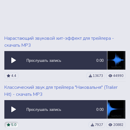
Нарастающий звуковой хит-эффект для трейлера -
скачать MP3
Прослушать запись
0:00
4.4
13673
44990
Классический звук для трейлера "Наковальня" (Trailer
Hit) - скачать MP3
Прослушать запись
0:00
5.0
7927
20882