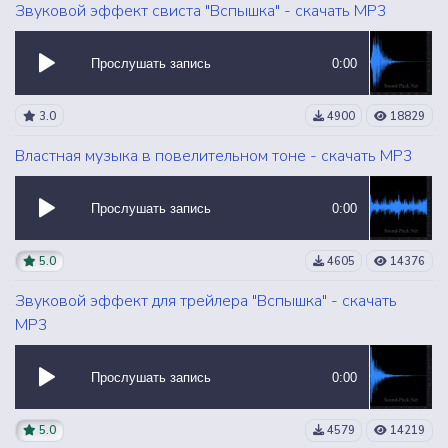
Звуковой эффект свиста "Вспышка" - скачать MP3
Прослушать запись
0:00
3.0
4900
18829
Властная музыка в повелительном тоне - скачать MP3
Прослушать запись
0:00
5.0
4605
14376
Звуковой эффект для трейлера "Вспышка" - скачать
MP3
Прослушать запись
0:00
5.0
4579
14219