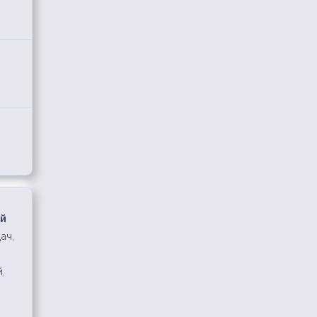
й
ач,
,