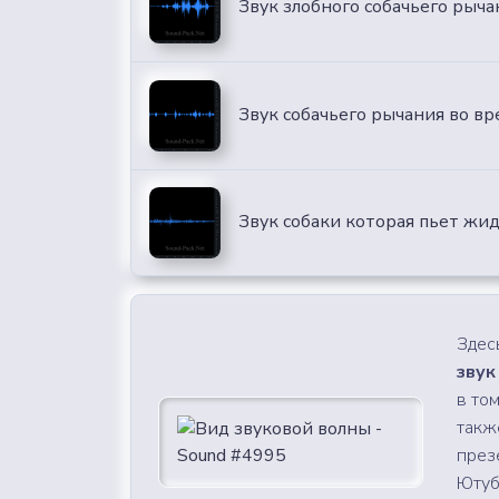
Звук злобного собачьего рыча
Звук собачьего рычания во в
Звук собаки которая пьет жи
Здес
звук
в то
такж
през
Ютубе