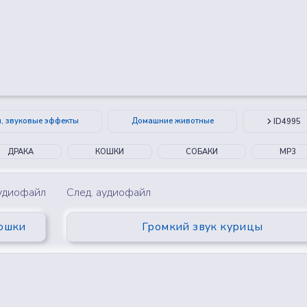
😂
😮
🤔
👎
0
0
0
0
и, звуковые эффекты
Домашние животные
ID4995
ДРАКА
КОШКИ
СОБАКИ
MP3
аудиофайл
След. аудиофайл
кошки
Громкий звук курицы