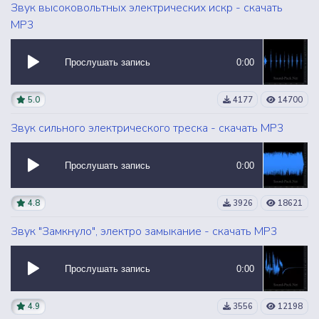
Звук высоковольтных электрических искр - скачать
MP3
Прослушать запись
0:00
5.0
4177
14700
Звук сильного электрического треска - скачать MP3
Прослушать запись
0:00
4.8
3926
18621
Звук "Замкнуло", электро замыкание - скачать MP3
Прослушать запись
0:00
4.9
3556
12198