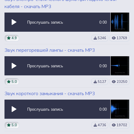
кабеля - скачать MP3
Прослушать запись
0:00
4.9
5246
13769
Звук перегоревшей лампы - скачать MP3
Прослушать запись
0:00
5.0
5127
23250
Звук короткого замыкания - скачать MP3
Прослушать запись
0:00
5.0
4736
19702