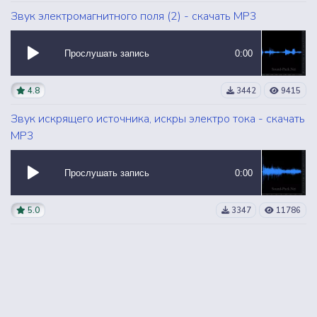
Звук электромагнитного поля (2) - скачать MP3
Прослушать запись
0:00
4.8
3442
9415
Звук искрящего источника, искры электро тока - скачать
MP3
Прослушать запись
0:00
5.0
3347
11786