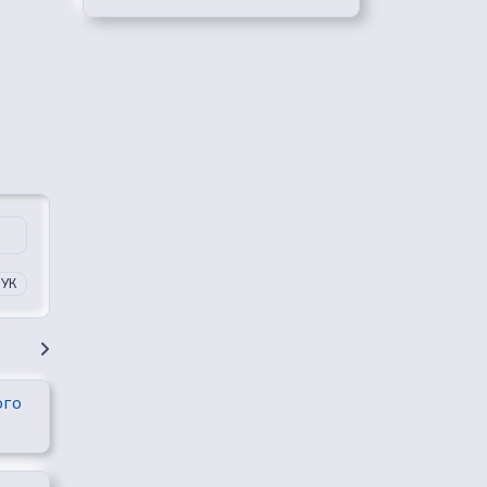
ВУК
ого