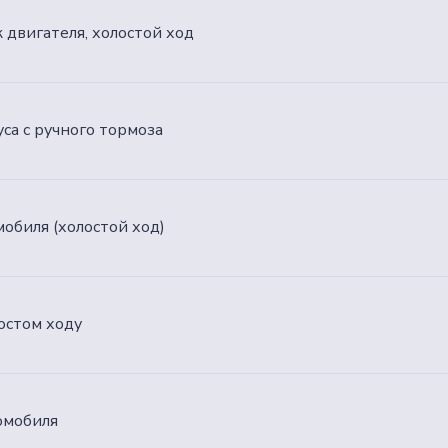
к двигателя, холостой ход
уса с ручного тормоза
обиля (холостой ход)
остом ходу
омобиля