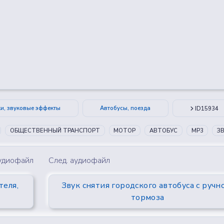
😂
😮
🤔
👎
0
0
0
0
ки, звуковые эффекты
Автобусы, поезда
ID15934
ОБЩЕСТВЕННЫЙ ТРАНСПОРТ
МОТОР
АВТОБУС
MP3
З
аудиофайл
След. аудиофайл
теля,
Звук снятия городского автобуса с ручн
тормоза