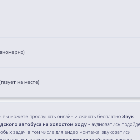
авномерно)
газует на месте)
ь вы можете прослушать онлайн и скачать бесплатно
Звук
дского автобуса на холостом ходу
- аудиозапись подойд
любых задач, в том числе для видео монтажа, звукозаписи,
ания музыки, а также для
озвучивания
трейлеров, клипов,