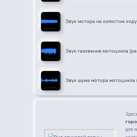
Звук мотора на холостом ходу
Звук газования мотоцикла (р
Звук шума мотора мотоцикла (
Здес
горо
для 
созд