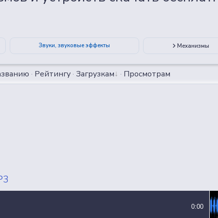
ВСЕ СЭМПЛЫ
ВСЕ MP3 ТРЕКИ
Звуки, звуковые эффекты
Механизмы
азванию
·
Рейтингу
·
Загрузкам
·
Просмотрам
P3
0:00