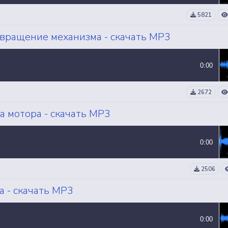
5821
 вращение механизма - скачать MP3
0:00
2672
 мотора - скачать MP3
0:00
2506
 - скачать MP3
0:00