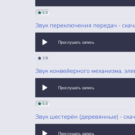
5.0
Звук переключения передач - ска
Прослушать запись
3.8
Звук конвейерного механизма, эле
Прослушать запись
5.0
Звук шестерён (деревянные) - ска
Прослушать запись