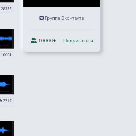
28336
Группа Вконтакте
10000+
Подписаться
10001
7717