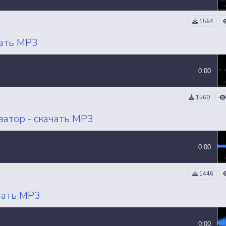
1564
чать MP3
0:00
1560
ватор - скачать MP3
0:00
1446
чать MP3
0:00