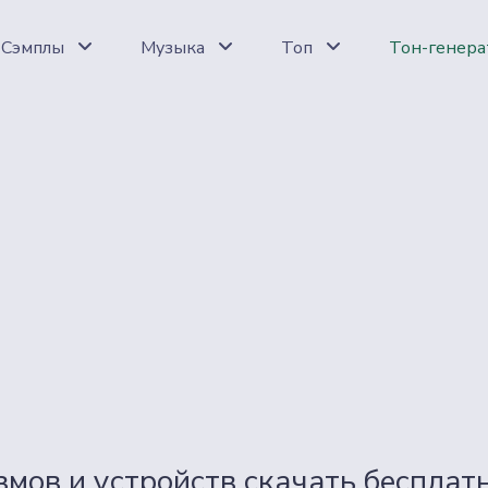
Сэмплы
Музыка
Топ
Тон-генера
мов и устройств скачать бесплат