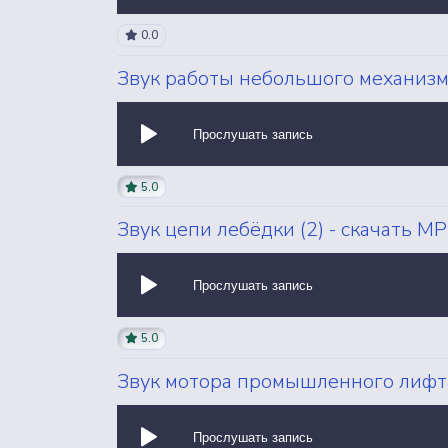
0.0
Звук работы небольшого механизма
Прослушать запись
5.0
Звук цепи лебёдки (2) - скачать M
Прослушать запись
5.0
Звук мотора промышленного лифта 
Прослушать запись