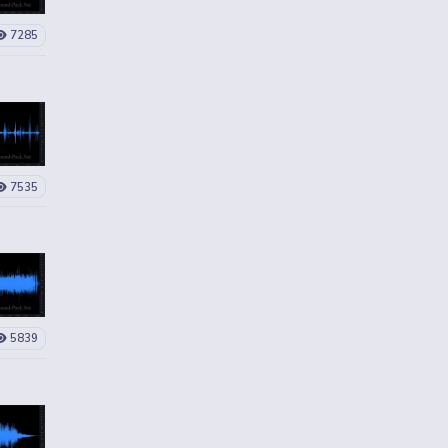
7285
7535
5839