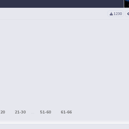
1230
-20
21-30
...
51-60
61-66