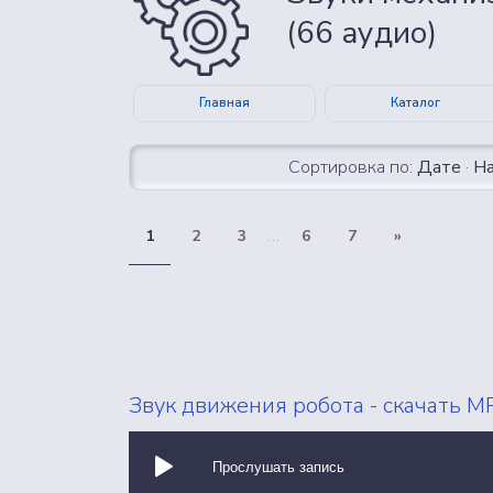
(66 аудио)
Главная
Каталог
Сортировка по:
Дате
·
Н
ВСЕ ЗВУКИ
1
2
3
...
6
7
»
Звук движения робота - скачать M
Прослушать запись