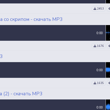
2453
 со скрипом - скачать MP3
0:00
1676
P3
0:00
1635
(2) - скачать MP3
0:00