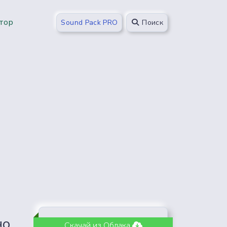
тор
Sound Pack PRO
Поиск
но
Скачай из Облака