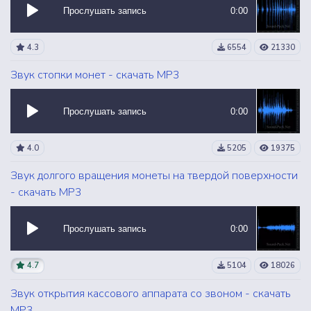
Прослушать запись
0:00
4.3
6554
21330
Звук стопки монет - скачать MP3
Прослушать запись
0:00
4.0
5205
19375
Звук долгого вращения монеты на твердой поверхности
- скачать MP3
Прослушать запись
0:00
4.7
5104
18026
Звук открытия кассового аппарата со звоном - скачать
MP3