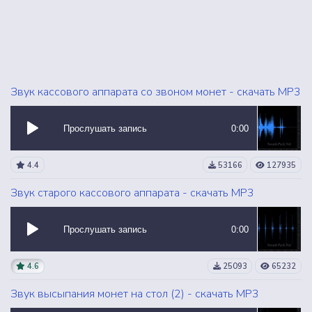
Звук кассового аппарата со звоном монет - скачать MP3
Прослушать запись
0:00
4.4
53166
127935
Звук старого кассового аппарата - скачать MP3
Прослушать запись
0:00
4.6
25093
65232
Звук высыпания монет на стол (2) - скачать MP3