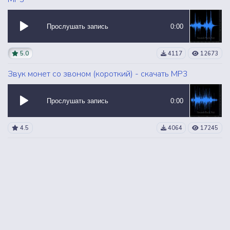
Прослушать запись
0:00
5.0
4117
12673
Звук монет со звоном (короткий) - скачать MP3
Прослушать запись
0:00
4.5
4064
17245