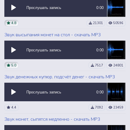
Прослушать запись
0:00
4.8
21301
50596
Звук высыпания монет на стол - скачать MP3
Прослушать запись
0:00
5.0
7517
24801
Звук денежных купюр, подсчёт денег - скачать MP3
Прослушать запись
0:00
4.4
7092
23459
Звук монет, сыпятся медленно - скачать MP3