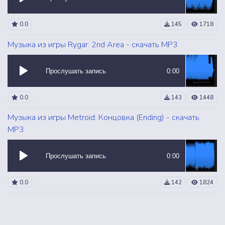
0.0
145
1718
Музыка из игры Rygar: 2nd Area - скачать MP3
Прослушать запись
0:00
0.0
143
1448
Музыка из игры Metroid: Концовка (Ending) - скачать
MP3
Прослушать запись
0:00
0.0
142
1824