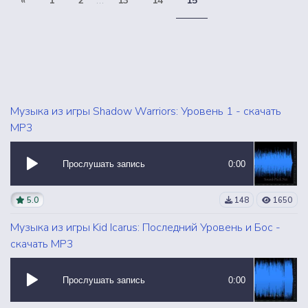
«
1
2
...
13
14
15
Музыка из игры Shadow Warriors: Уровень 1 - скачать
MP3
Прослушать запись
0:00
5.0
148
1650
Музыка из игры Kid Icarus: Последний Уровень и Бос -
скачать MP3
Прослушать запись
0:00