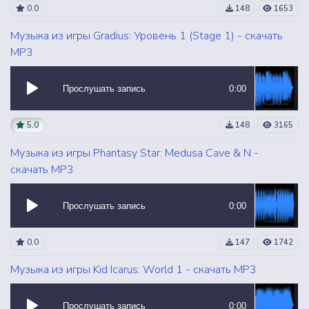
0.0
148
1653
Музыка из игры Gradius: Уровень 1 (Stage 1) - скачать
MP3
Прослушать запись
0:00
5.0
148
3165
Музыка из игры Phantasy Star: Medusa Cave & N -
скачать MP3
Прослушать запись
0:00
0.0
147
1742
Музыка из игры Kid Icarus: World 1 - скачать MP3
Прослушать запись
0:00