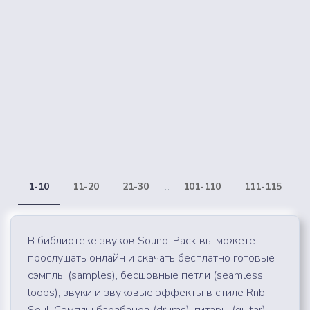
1-10
11-20
21-30
...
101-110
111-115
В библиотеке звуков Sound-Pack вы можете
прослушать онлайн и скачать бесплатно готовые
сэмплы (samples), бесшовные петли (seamless
loops), звуки и звуковые эффекты в стиле Rnb,
Soul. Сэмплы барабанов (drums), гитары (guitar),