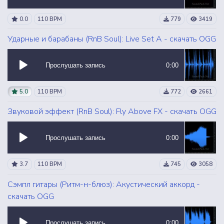
0.0
110 BPM
779
3419
Ударные и барабаны (RnB Soul): Live Set A - скачать OGG
Прослушать запись
0:00
5.0
110 BPM
772
2661
Звуковой эффект (RnB Soul): Fly Above FX - скачать OGG
Прослушать запись
0:00
3.7
110 BPM
745
3058
Сэмпл гитары (Ритм-н-блюз): Акустический аккорд -
скачать OGG
Прослушать запись
0:00