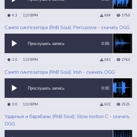
4.3
110 BPM
694
3750
Сэмпл синтезатора (RnB Soul): Percussive - скачать OGG
Прослушать запись
0:00
2.0
110 BPM
642
2760
Сэмпл синтезатора (RnB Soul): Irish - скачать OGG
Прослушать запись
0:00
0.0
110 BPM
602
2525
Ударные и барабаны (RnB Soul): Slow motion C - скачать
OGG