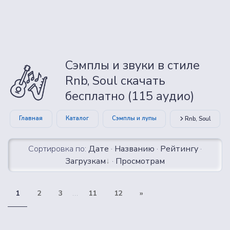
Сэмплы и звуки в стиле
Rnb, Soul скачать
бесплатно (115 аудио)
Главная
Каталог
Сэмплы и лупы
Rnb, Soul
Сортировка по:
Дате
·
Названию
·
Рейтингу
·
Загрузкам
·
Просмотрам
1
2
3
...
11
12
»