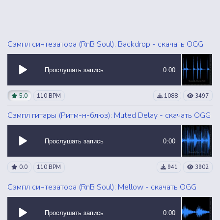
Сэмпл синтезатора (RnB Soul): Backdrop - скачать OGG
Прослушать запись
0:00
5.0
110 BPM
1088
3497
Сэмпл гитары (Ритм-н-блюз): Muted Delay - скачать OGG
Прослушать запись
0:00
0.0
110 BPM
941
3902
Сэмпл синтезатора (RnB Soul): Mellow - скачать OGG
Прослушать запись
0:00