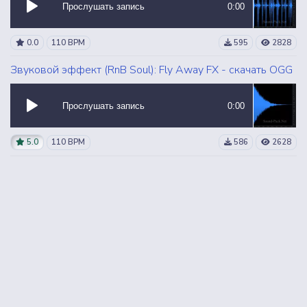
Прослушать запись
0:00
0.0
110 BPM
595
2828
Звуковой эффект (RnB Soul): Fly Away FX - скачать OGG
Прослушать запись
0:00
5.0
110 BPM
586
2628