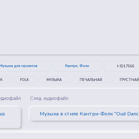
😂
😮
🤔
👎
0
0
0
0
Музыка для проектов
Кантри, Фолк
ID17566
ЛК
FOLK
МУЗЫКА
ПЕЧАЛЬНАЯ
ГРУСТНА
аудиофайл
След. аудиофайл
us
Музыка в стиле Кантри-Фолк "Oud Danc