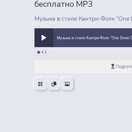
бесплатно MP3
Музыка в стиле Кантри-Фолк "One
Музыка в стиле Кантри-Фолк "One Down 
ВСЕ ЗВУКИ
4.3
Подгото