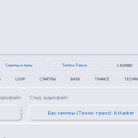
😂
😮
🤔
👎
0
0
0
0
Сэмплы и лупы
Techno Trance
ID9880
S
LOOP
СЭМПЛЫ
BASS
TRANCE
TECHN
аудиофайл
След. аудиофайл
Бас сэмплы (Техно-транс): Attacker