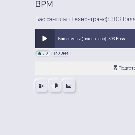
BPM
Бас сэмплы (Техно-транс): 303 Bas
Бас сэмплы (Техно-транс): 303 Bass
ВСЕ ЗВУКИ
5.0
140 BPM
Подгото