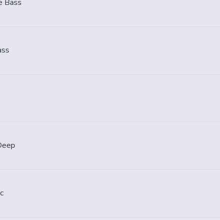
e Bass
ass
 Deep
c