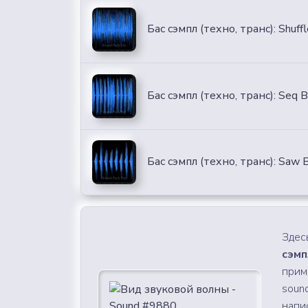
Бас сэмпл (техно, транс): Shuff
Бас сэмпл (техно, транс): Seq 
Бас сэмпл (техно, транс): Saw 
Здес
сэмп
прим
soun
напи