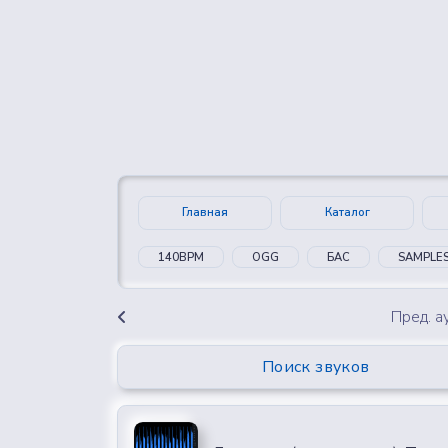
👍
😍
0
0
Главная
Каталог
140BPM
OGG
БАС
SAMPLE
Пред. 
Поиск звуков