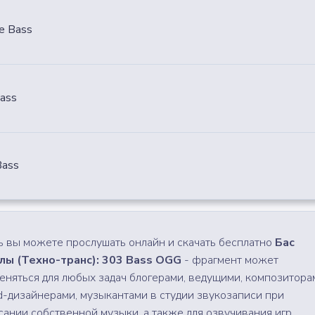
le Bass
Bass
Bass
ь вы можете прослушать онлайн и скачать бесплатно
Бас
лы (Техно-транс): 303 Bass OGG
- фрагмент может
еняться для любых задач блогерами, ведущими, композитора
d-дизайнерами, музыкантами в студии звукозаписи при
сании собственной музыки, а также для озвучивания игр,