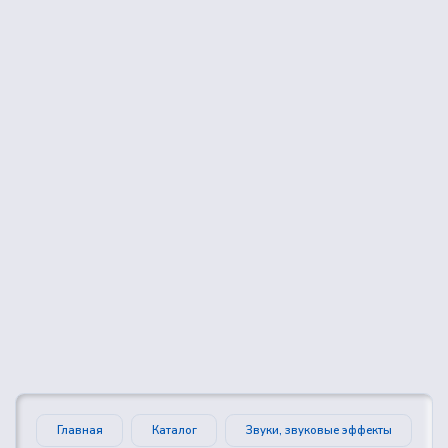
👍
😍
😂
😮
0
0
0
0
🤔
👎
0
0
Главная
Каталог
Звуки, звуковые эффекты