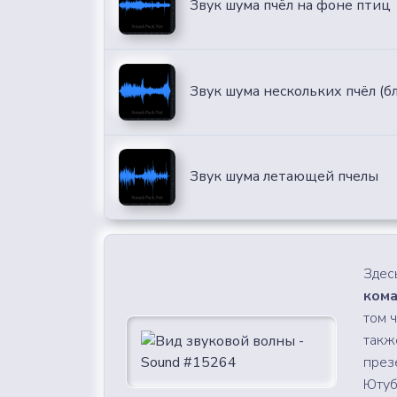
Звук шума пчёл на фоне птиц
Звук шума нескольких пчёл (б
Звук шума летающей пчелы
Здес
кома
том 
такж
през
Ютубе