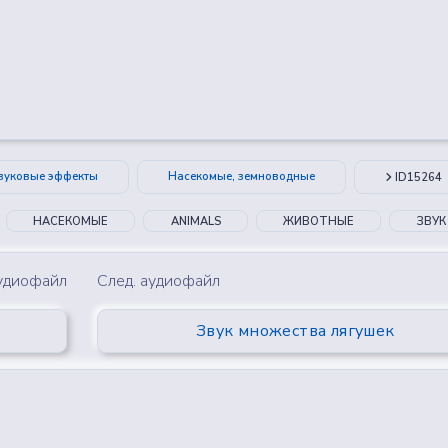
😂
😮
🤔
👎
0
0
0
0
звуковые эффекты
Насекомые, земноводные
ID15264
НАСЕКОМЫЕ
ANIMALS
ЖИВОТНЫЕ
ЗВУК
аудиофайл
След. аудиофайл
Звук множества лягушек