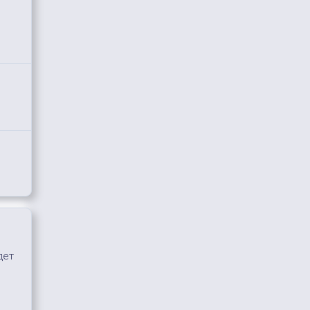
дет
,