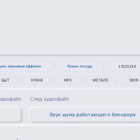
😂
😮
🤔
👎
0
0
0
0
уки, звуковые эффекты
Кухня, посуда
ID15319
БЫТ
КУХНЯ
MP3
МЕТАЛЛ
ЗВУК
аудиофайл
След. аудиофайл
Звук шума работающего блендера