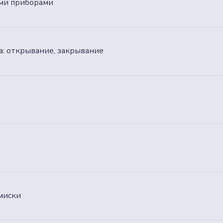
ыми приборами
а: открывание, закрывание
миски