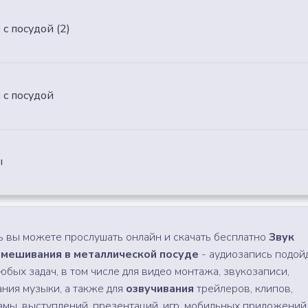
с посудой (2)
 с посудой
ы
ь вы можете прослушать онлайн и скачать бесплатно
Звук
мешивания в металлической посуде
- аудиозапись подой
любых задач, в том числе для видео монтажа, звукозаписи,
ания музыки, а также для
озвучивания
трейлеров, клипов,
амы, выступлений, презентаций, игр, мобильных приложений