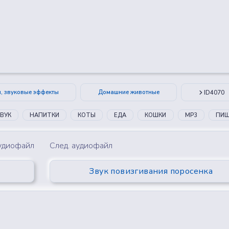
😂
😮
🤔
👎
0
0
0
0
и, звуковые эффекты
Домашние животные
ID4070
ВУК
НАПИТКИ
КОТЫ
ЕДА
КОШКИ
MP3
ПИ
аудиофайл
След. аудиофайл
Звук повизгивания поросенка