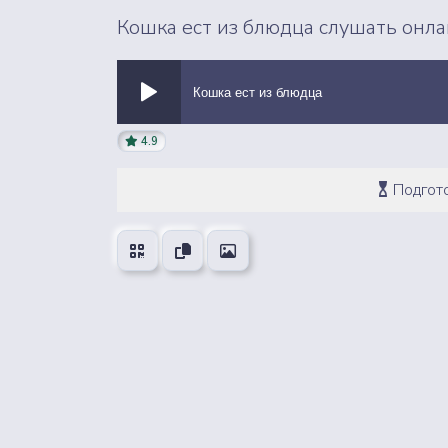
Кошка ест из блюдца слушать онла
Кошка ест из блюдца
4.9
ВСЕ ЗВУКИ
Подгото