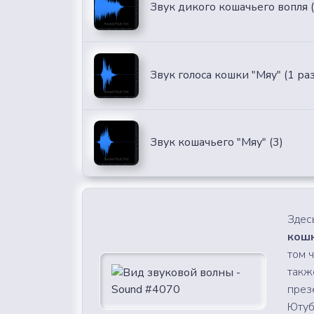
Звук дикого кошачьего вопля (
Звук голоса кошки "Мяу" (1 раз
Звук кошачьего "Мяу" (3)
Здес
кошк
том 
такж
през
Ютубе