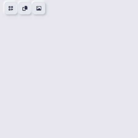
👍
😍
😂
😮
0
0
0
0
🤔
👎
0
0