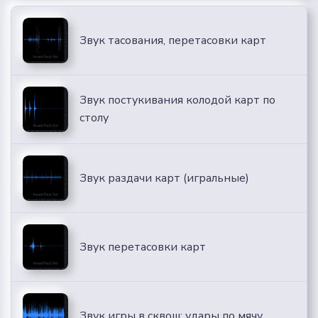
Звук тасования, перетасовки карт
Звук постукивания колодой карт по
столу
Звук раздачи карт (игральные)
Звук перетасовки карт
Звук игры в сквош: удары по мячу