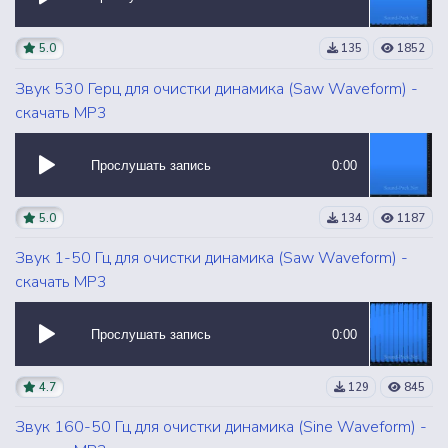
5.0
135
1852
Звук 530 Герц для очистки динамика (Saw Waveform) -
скачать MP3
Прослушать запись
0:00
5.0
134
1187
Звук 1-50 Гц для очистки динамика (Saw Waveform) -
скачать MP3
Прослушать запись
0:00
4.7
129
845
Звук 160-50 Гц для очистки динамика (Sine Waveform) -