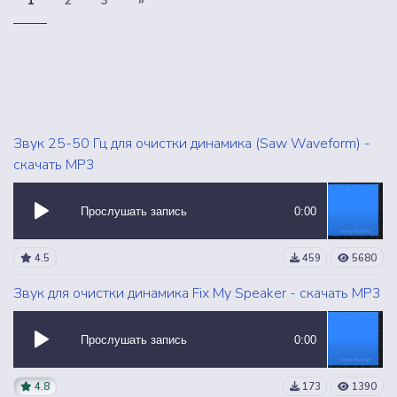
1
2
3
»
Звук 25-50 Гц для очистки динамика (Saw Waveform) -
скачать MP3
Прослушать запись
0:00
4.5
459
5680
Звук для очистки динамика Fix My Speaker - скачать MP3
Прослушать запись
0:00
4.8
173
1390