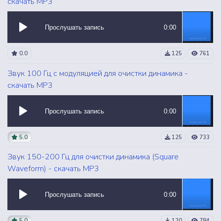
скачать MP3
Прослушать запись
0:00
0.0
125
761
Звук 100 Гц с модуляцией для очистки динамика -
скачать MP3
Прослушать запись
0:00
5.0
125
733
Звук 150-200 Гц для очистки динамика (Square
Waveform) - скачать MP3
Прослушать запись
0:00
5.0
120
784