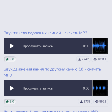
Звук тяжело падающих камней - скачать MP3
Прослушать запись
0:00
5.0
2742
10311
Звук движения камня по другому камню (3) - скачать
MP3
Прослушать запись
0:00
5.0
2739
8922
Звук валунов, большие камни падают - скачать MP3