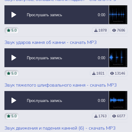
Прослушать запись
0:00
5.0
1878
7686
Звук ударов камня об камни - скачать MP3
Прослушать запись
0:00
5.0
1821
13146
Звук тяжелого шлифовального камня - скачать MP3
Прослушать запись
0:00
5.0
1763
6077
Звук движения и падения камней (6) - скачать MP3