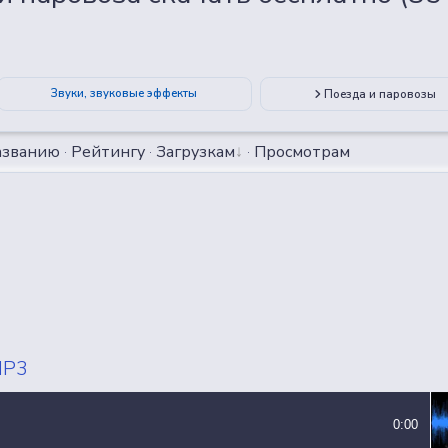
ВСЕ СЭМПЛЫ
ВСЕ MP3 ТРЕКИ
Звуки, звуковые эффекты
Поезда и паровозы
азванию
·
Рейтингу
·
Загрузкам
·
Просмотрам
MP3
0:00