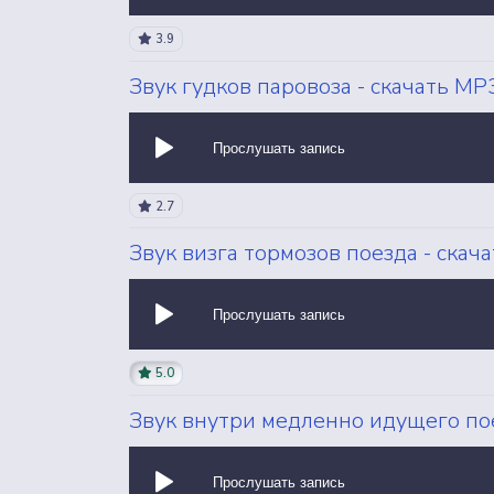
3.9
Звук гудков паровоза - скачать MP
Прослушать запись
2.7
Звук визга тормозов поезда - скач
Прослушать запись
5.0
Звук внутри медленно идущего пое
Прослушать запись