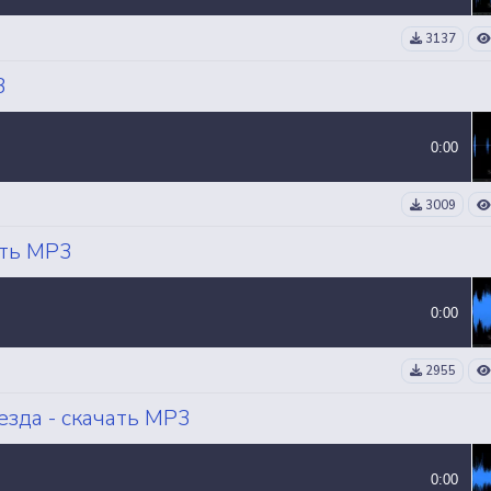
3137
3
0:00
3009
ать MP3
0:00
2955
зда - скачать MP3
0:00