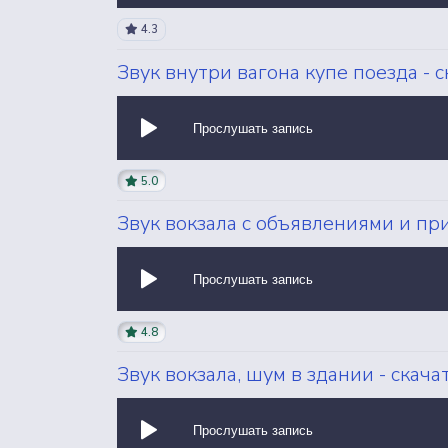
4.3
Звук внутри вагона купе поезда - 
Прослушать запись
5.0
Звук вокзала с объявлениями и пр
Прослушать запись
4.8
Звук вокзала, шум в здании - скач
Прослушать запись