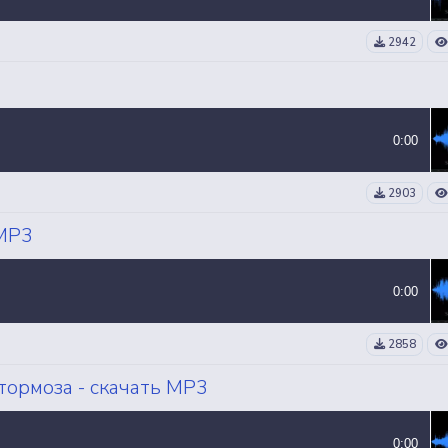
2942
0:00
2903
 MP3
0:00
2858
тормоза - скачать MP3
0:00