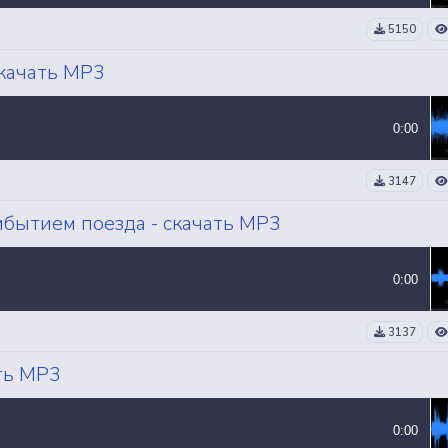
5150
скачать MP3
0:00
3147
ибытием поезда - скачать MP3
0:00
3137
ать MP3
0:00