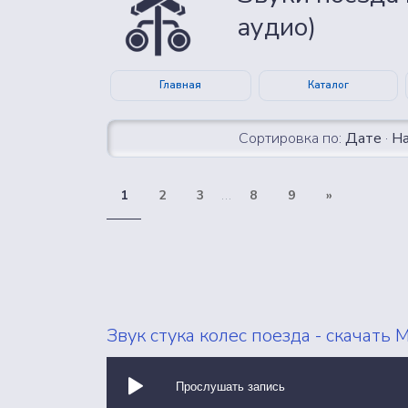
аудио)
Главная
Каталог
Сортировка по:
Дате
·
Н
ВСЕ ЗВУКИ
1
2
3
...
8
9
»
Звук стука колес поезда - скачать 
Прослушать запись