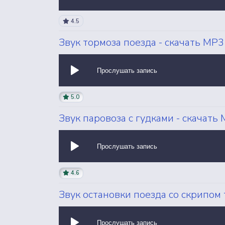
4.5
Звук тормоза поезда - скачать MP3
Прослушать запись
5.0
Звук паровоза с гудками - скачать
Прослушать запись
4.6
Звук остановки поезда со скрипом 
Прослушать запись