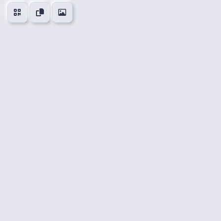
👍
😍
😂
😮
0
0
0
0
🤔
👎
0
0