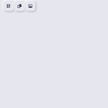
👍
😍
😂
😮
0
0
0
0
🤔
👎
0
0