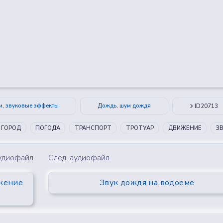
😂
😮
🤔
👎
0
0
0
0
и, звуковые эффекты
Дождь, шум дождя
ID20713
ГОРОД
ПОГОДА
ТРАНСПОРТ
ТРОТУАР
ДВИЖЕНИЕ
З
аудиофайл
След. аудиофайл
ижение
Звук дождя на водоеме