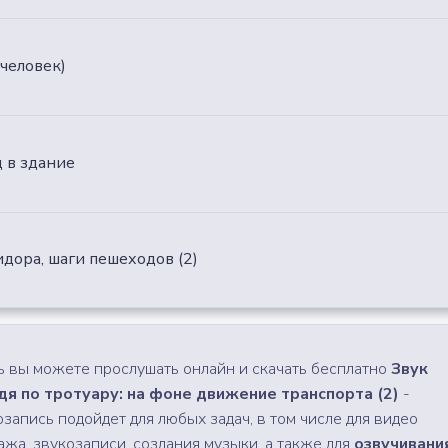
 человек)
д в здание
дора, шаги пешеходов (2)
ь вы можете прослушать онлайн и скачать бесплатно
Звук
я по тротуару: на фоне движение транспорта (2)
-
озапись подойдет для любых задач, в том числе для видео
ажа, звукозаписи, создания музыки, а также для
озвучивани