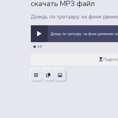
скачать MP3 файл
Дождь по тротуару: на фоне движе
Дождь по тротуару: на фоне движение тр
ВСЕ ЗВУКИ
0.0
Подгото