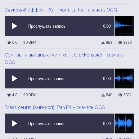
Звуковой эффект (Хип-хоп): Lo FX - скачать OGG
Прослушать запись
0:00
0.0
90 BPM
853
3563
Сэмплы клавишных (Хип-хоп): Glockenspiel - скачать
OGG
Прослушать запись
0:00
4.0
90 BPM
840
2861
Brass сэмпл (Хип-хоп): Pan FX - скачать OGG
Прослушать запись
0:00