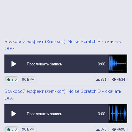
Звуковой эффект (Хип-хоп): Noise Scratch B - скачать
OGG
Прослушать запись
0:00
5.0
90 BPM
891
4524
Звуковой эффект (Хип-хоп): Noise Scratch D - скачать
OGG
Прослушать запись
0:00
5.0
90 BPM
875
4698