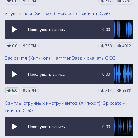
0.0
90 BPM
792
2781
Звук гитары (Хип-хоп): Hardcore - скачать OGG
Прослушать запись
0:00
0.0
90 BPM
778
4062
Бас сэмпл (Хип-хоп): Hammer Bass - скачать OGG
Прослушать запись
0:00
5.0
90 BPM
747
3586
Сэмплы струнных инструментов (Хип-хоп): Spiccato -
скачать OGG
Прослушать запись
0:00