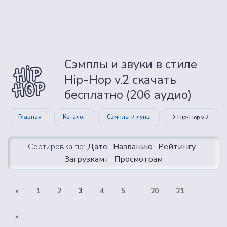
Сэмплы и звуки в стиле
Hip-Hop v.2 скачать
бесплатно (206 аудио)
Главная
Каталог
Сэмплы и лупы
Hip-Hop v.2
Сортировка по:
Дате
·
Названию
·
Рейтингу
·
Загрузкам
·
Просмотрам
«
1
2
3
4
5
...
20
21
»