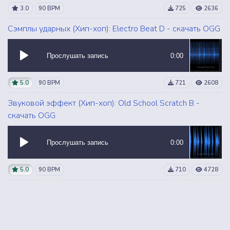
3.0
90 BPM
725
2636
Сэмплы ударных (Хип-хоп): Electro Beat D - скачать OGG
Прослушать запись
0:00
5.0
90 BPM
721
2608
Звуковой эффект (Хип-хоп): Old School Scratch B -
скачать OGG
Прослушать запись
0:00
5.0
90 BPM
710
4728