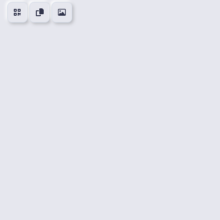
👍
😍
😂
😮
0
0
0
0
🤔
👎
0
0