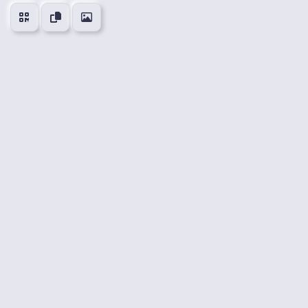
👍
😍
😂
😮
0
0
0
0
🤔
👎
0
0