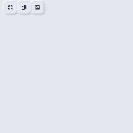
👍
😍
😂
😮
0
0
0
0
🤔
👎
0
0