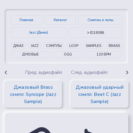
Главная
Каталог
Сэмплы и лупы
Jazz (Джаз)
ID18388
ДЖАЗ
JAZZ
СЭМПЛЫ
LOOP
SAMPLES
BRASS
ДУХОВЫЕ
OGG
120 BPM
Пред. аудиофайл
След. аудиофайл
Джазовый Brass
Джазовый ударный
сэмпл: Syncope (Jazz
сэмпл: Beat C (Jazz
Sample)
Sample)