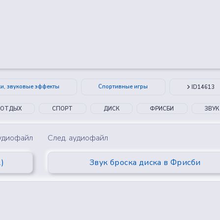
😂
😮
🤔
👎
0
0
0
0
ки, звуковые эффекты
Спортивные игры
ID14613
ОТДЫХ
СПОРТ
ДИСК
ФРИСБИ
ЗВУК
аудиофайл
След. аудиофайл
)
Звук броска диска в Фрисби