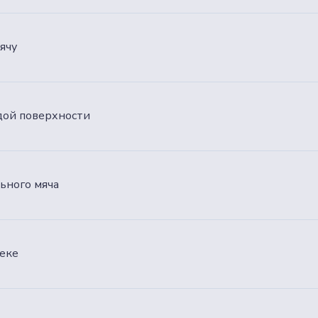
ячу
рдой поверхности
ьного мяча
леке