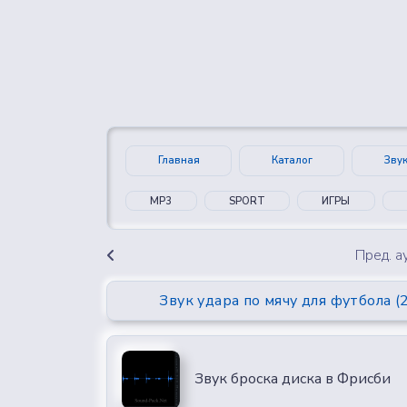
👍
😍
0
0
Главная
Каталог
Зву
MP3
SPORT
ИГРЫ
Пред. 
Звук удара по мячу для футбола (2
Звук броска диска в Фрисби