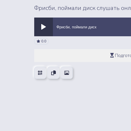
Фрисби, поймали диск слушать он
Фрисби, поймали диск
0.0
ВСЕ ЗВУКИ
Подгото