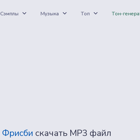
Сэмплы
Музыка
Топ
Тон-генера
в Фрисби
скачать MP3 файл