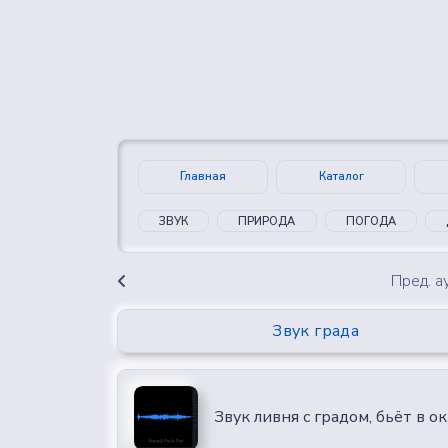
👍
😍
0
0
Главная
Каталог
ЗВУК
ПРИРОДА
ПОГОДА
Пред. 
Звук града
Звук ливня с градом, бьёт в о