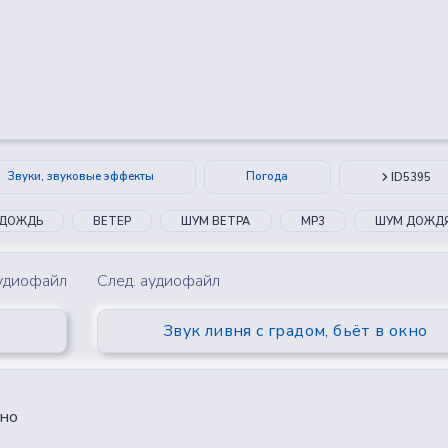
😂
😮
🤔
👎
0
0
0
0
Звуки, звуковые эффекты
Погода
ID5395
ДОЖДЬ
ВЕТЕР
ШУМ ВЕТРА
MP3
ШУМ ДОЖД
аудиофайл
След. аудиофайл
Звук ливня с градом, бьёт в окно
кно