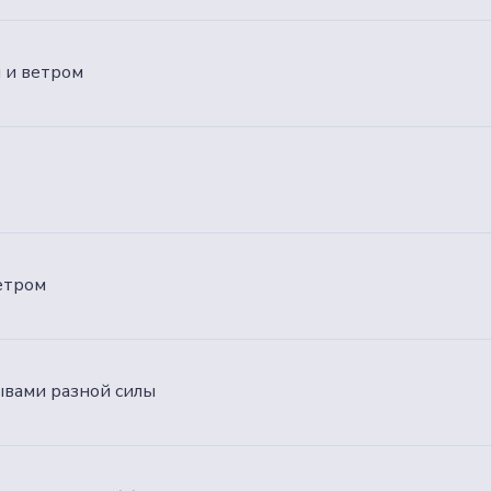
м и ветром
ветром
ывами разной силы