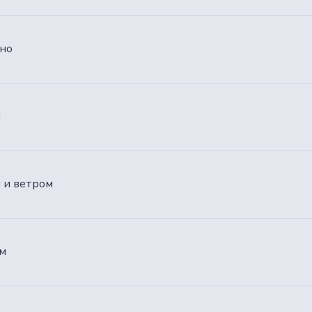
кно
м
м и ветром
ем