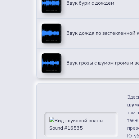
Звук бури с дождем
Звук дождя по застекленной к
Звук грозы с шумом грома и 
Здес
шума
том 
такж
през
Ютубе