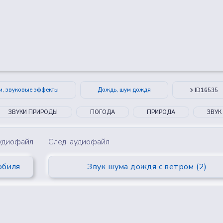
😂
😮
🤔
👎
0
0
0
0
и, звуковые эффекты
Дождь, шум дождя
ID16535
ЗВУКИ ПРИРОДЫ
ПОГОДА
ПРИРОДА
ЗВУК
аудиофайл
След. аудиофайл
обиля
Звук шума дождя с ветром (2)